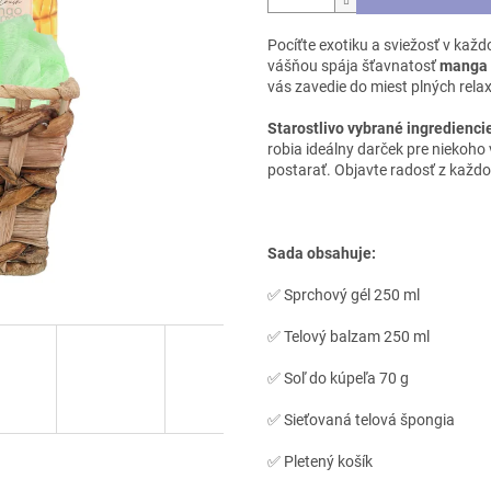
Pocíťte exotiku a sviežosť v kaž
vášňou spája šťavnatosť
manga 
vás zavedie do miest plných rel
Starostlivo vybrané ingredienci
robia ideálny darček pre niekoho
postarať. Objavte radosť z každ
Sada obsahuje:
✅ Sprchový gél 250 ml
✅ Telový balzam 250 ml
✅ Soľ do kúpeľa 70 g
✅ Sieťovaná telová špongia
✅ Pletený košík