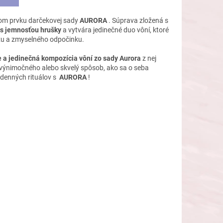
dom prvku darčekovej sady
AURORA
. Súprava zložená s
s jemnosťou hrušky
a vytvára jedinečné duo vôní, ktoré
axu a zmyselného odpočinku.
e a jedinečná kompozícia vôní zo sady Aurora
z nej
 výnimočného alebo skvelý spôsob, ako sa o seba
odenných rituálov s
AURORA
!