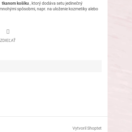
v
tkanom košíku
, ktorý dodáva setu jedinečný
ť mnohými spôsobmi, napr. na uloženie kozmetiky alebo
ZDIEĽAŤ
Vytvoril Shoptet