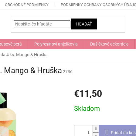
OBCHODNÉ PODMIENKY
PODMIENKY OCHRANY OSOBNÝCH ÚDAJ
HĽADAŤ
usové perá
Polyresínoví anjelikovia
Dušičkové dekorácie
da 4 ks. Mango & Hruška
. Mango & Hruška
2736
€11,50
Jednotková
Skladom
cena:
Pridať do koš