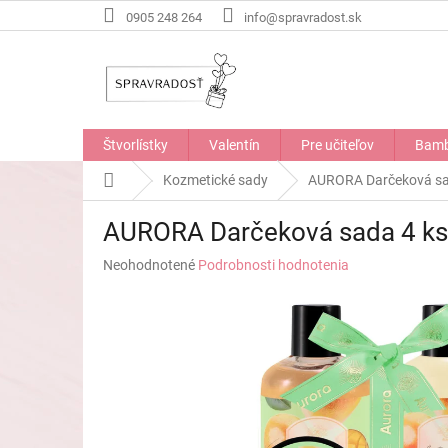
Prejsť
0905 248 264
info@spravradost.sk
na
obsah
Štvorlístky
Valentín
Pre učiteľov
Bamb
Domov
Kozmetické sady
AURORA Darčeková sa
AURORA Darčeková sada 4 ks
Priemerné
Neohodnotené
Podrobnosti hodnotenia
hodnotenie
produktu
je
0,0
z
5
hviezdičiek.