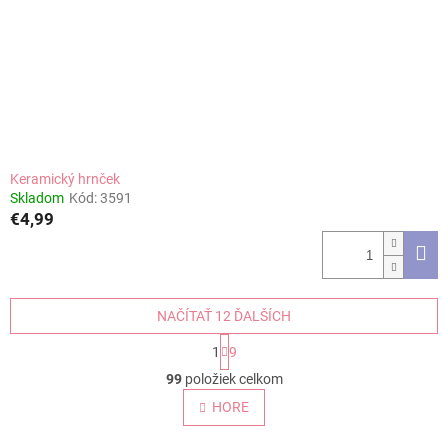
Keramický hrnček
Skladom
Kód:
3591
€4,99
NAČÍTAŤ 12 ĎALŠÍCH
S
1
9
t
O
r
99
položiek celkom
v
á
l
HORE
n
á
k
o
d