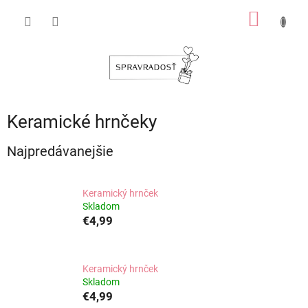
Prejsť
NÁKU
na
obsah
KOŠÍK
Keramické hrnčeky
Najpredávanejšie
Keramický hrnček
Skladom
€4,99
Keramický hrnček
Skladom
€4,99