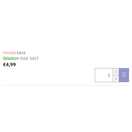
o
o
d
v
u
k
t
o
v
Hrnček
káva
Skladom
Kód:
3427
€4,99