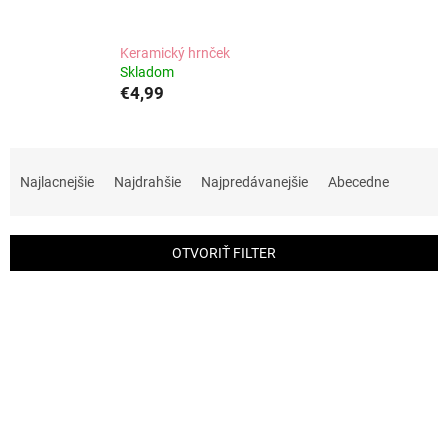
Keramický hrnček
Skladom
€4,99
R
a
Najlacnejšie
Najdrahšie
Najpredávanejšie
Abecedne
d
e
n
OTVORIŤ FILTER
i
e
V
p
ý
r
p
o
i
d
s
u
p
k
r
t