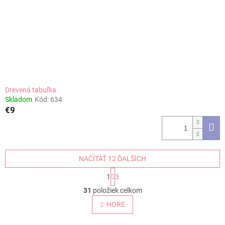
Drevená tabuľka
Skladom
Kód:
634
€9
NAČÍTAŤ 12 ĎALŠÍCH
S
1
3
t
O
r
31
položiek celkom
v
á
l
HORE
n
á
k
o
d