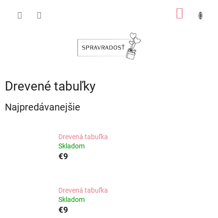
Prejsť
NÁKU
na
obsah
KOŠÍK
Drevené tabuľky
Najpredávanejšie
Drevená tabuľka
Skladom
€9
Drevená tabuľka
Skladom
€9