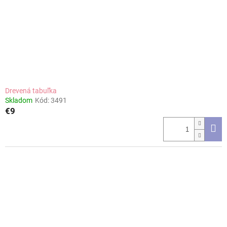
o
o
d
v
u
k
t
o
v
Drevená tabuľka
Skladom
Kód:
3491
€9