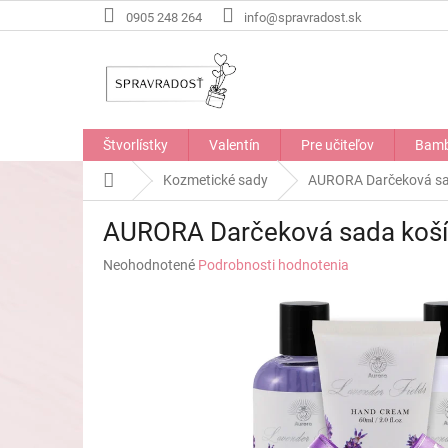
Prejsť
0905 248 264
info@spravradost.sk
na
obsah
Štvorlístky
Valentín
Pre učiteľov
Bamb
Domov
Kozmetické sady
AURORA Darčeková sad
AURORA Darčeková sada košík
Priemerné
Neohodnotené
Podrobnosti hodnotenia
hodnotenie
produktu
je
0,0
z
5
hviezdičiek.