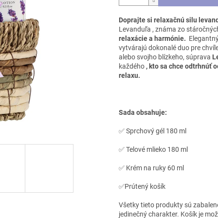
Doprajte si relaxačnú silu levan
Levanduľa
, známa zo stáročných 
relaxácie a harmónie.
Elegantný
vytvárajú dokonalé duo pre chvíl
alebo svojho blízkeho, súprava
L
každého
, kto sa chce odtrhnúť 
relaxu.
Sada obsahuje:
✅ Sprchový gél 180 ml
✅ Telové mlieko 180 ml
✅ Krém na ruky 60 ml
✅Prútený košík
Všetky tieto produkty sú zabalen
jedinečný charakter. Košík je mo