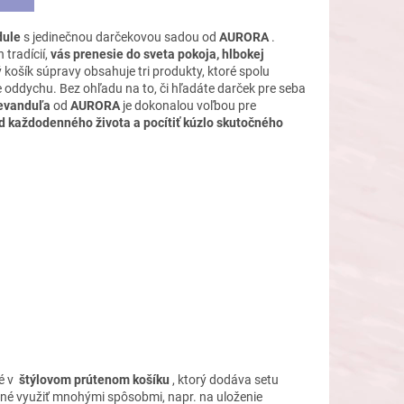
dule
s jedinečnou darčekovou sadou od
AURORA
.
tradícií,
vás prenesie do sveta pokoja, hlbokej
 košík súpravy obsahuje tri produkty, ktoré spolu
e oddychu. Bez ohľadu na to, či hľadáte darček pre seba
evanduľa
od
AURORA
je dokonalou voľbou pre
od každodenného života a pocítiť kúzlo skutočného
é v
štýlovom prútenom košíku
, ktorý dodáva setu
žné využiť mnohými spôsobmi, napr. na uloženie