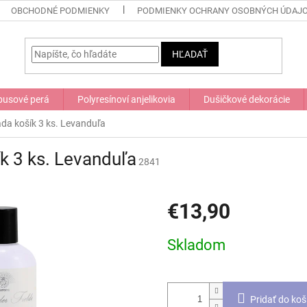
OBCHODNÉ PODMIENKY
PODMIENKY OCHRANY OSOBNÝCH ÚDAJ
HĽADAŤ
usové perá
Polyresínoví anjelikovia
Dušičkové dekorácie
a košík 3 ks. Levanduľa
 3 ks. Levanduľa
2841
€13,90
Jednotková
Skladom
cena:
Pridať do koš