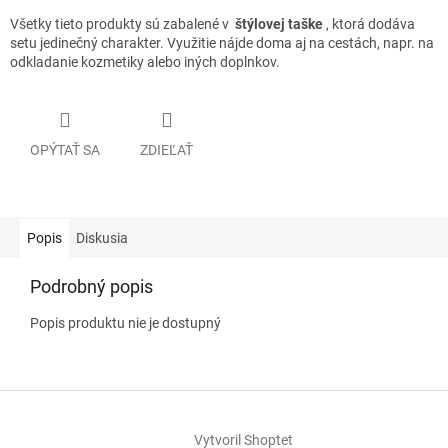
Všetky tieto produkty sú zabalené v
štýlovej taške
, ktorá dodáva
setu jedinečný charakter. Využitie nájde doma aj na cestách, napr. na
odkladanie kozmetiky alebo iných doplnkov.
OPÝTAŤ SA
ZDIEĽAŤ
Popis
Diskusia
Podrobný popis
Popis produktu nie je dostupný
Z
á
Vytvoril Shoptet
p