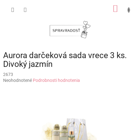
Prejsť
NÁKU
na
obsah
KOŠÍK
Aurora darčeková sada vrece 3 ks.
Divoký jazmín
2673
Priemerné
Neohodnotené
Podrobnosti hodnotenia
hodnotenie
produktu
je
0,0
z
5
hviezdičiek.