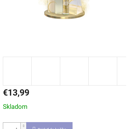
€13,99
Jednotková
Skladom
cena: