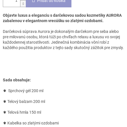
Pridať do košíka
Objavte luxus a eleganciu s darčekovou sadou kozmetiky AURORA
zabalenou v elegantnom vrecúšku so zlatými ozdobami.
Darčeková súprava Aurora je dokonalým darčekom pre seba alebo
pre milovanú osobu, ktorá túži po chvíľach relaxu a luxusu vo svojej
každodennej starostlivosti. Jedinečná kombinácia vôní robí z
každého použitia produktov z tejto sady skutočný zážitok pre zmysly.
Sada obsahuje:
⚜
Sprchový gél 200 ml
⚜
Telový balzam 200 ml
⚜
Telová hmla 150 ml
⚜
Kabelka so zlatými ozdobami