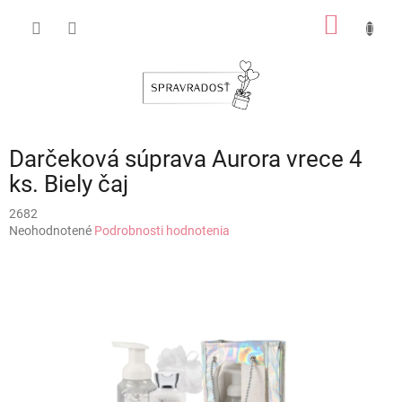
Prejsť
NÁKU
na
obsah
KOŠÍK
Darčeková súprava Aurora vrece 4
ks. Biely čaj
2682
Priemerné
Neohodnotené
Podrobnosti hodnotenia
hodnotenie
produktu
je
0,0
z
5
hviezdičiek.