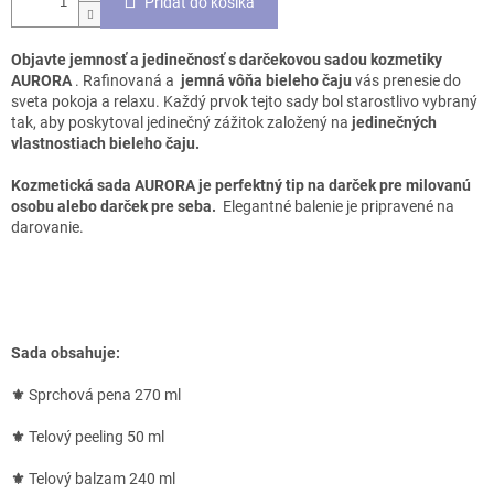
Pridať do košíka
Objavte jemnosť a jedinečnosť s darčekovou sadou kozmetiky
AURORA
. Rafinovaná a
jemná vôňa bieleho čaju
vás prenesie do
sveta pokoja a relaxu. Každý prvok tejto sady bol starostlivo vybraný
tak, aby poskytoval jedinečný zážitok založený na
jedinečných
vlastnostiach bieleho čaju.
Kozmetická sada AURORA je perfektný tip na darček pre milovanú
osobu alebo darček pre seba.
Elegantné balenie je pripravené na
darovanie.
Sada obsahuje:
⚜
Sprchová pena 270 ml
⚜
Telový peeling 50 ml
⚜
Telový balzam 240 ml