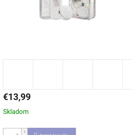
€13,99
Jednotková
Skladom
cena: