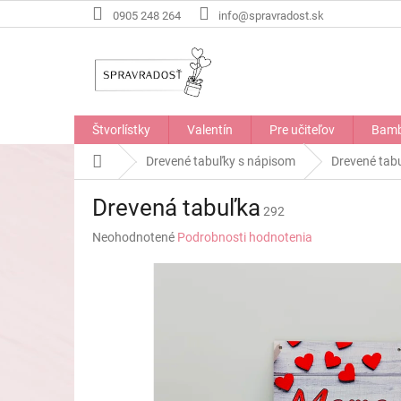
Prejsť
0905 248 264
info@spravradost.sk
na
obsah
Štvorlístky
Valentín
Pre učiteľov
Bamb
Domov
Drevené tabuľky s nápisom
Drevené tab
Drevená tabuľka
292
Priemerné
Neohodnotené
Podrobnosti hodnotenia
hodnotenie
produktu
je
0,0
z
5
hviezdičiek.