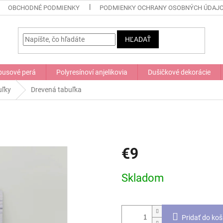
OBCHODNÉ PODMIENKY
PODMIENKY OCHRANY OSOBNÝCH ÚDAJ
HĽADAŤ
usové perá
Polyresínoví anjelikovia
Dušičkové dekorácie
uľky
Drevená tabuľka
€9
Jednotková
Skladom
cena:
Pridať do koš