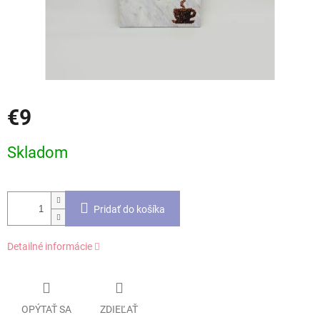
€9
Jednotková
Skladom
cena:
Pridať do košíka
Detailné informácie
OPÝTAŤ SA
ZDIEĽAŤ