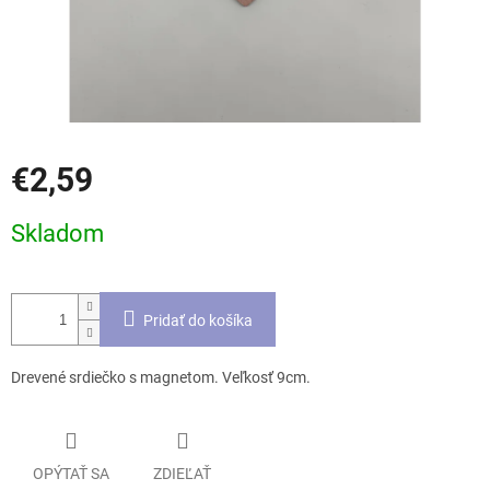
€2,59
Jednotková
Skladom
cena:
Pridať do košíka
Drevené srdiečko s magnetom. Veľkosť 9cm.
OPÝTAŤ SA
ZDIEĽAŤ