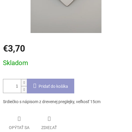
€3,70
Jednotková
Skladom
cena:
Pridať do košíka
Srdiečko s nápisom z drevenej preglejky, veľkosť 15cm
OPÝTAŤ SA
ZDIEĽAŤ