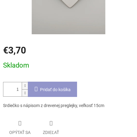
€3,70
Jednotková
Skladom
cena:
Pridať do košíka
Srdiečko s nápisom z drevenej preglejky, veľkosť 15cm
OPÝTAŤ SA
ZDIEĽAŤ