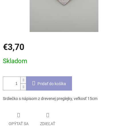
€3,70
Jednotková
Skladom
cena:
Pridať do košíka
Srdiečko s nápisom z drevenej preglejky, veľkosť 15cm
OPÝTAŤ SA
ZDIEĽAŤ