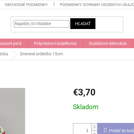
OBCHODNÉ PODMIENKY
PODMIENKY OCHRANY OSOBNÝCH ÚDAJ
HĽADAŤ
usové perá
Polyresínoví anjelikovia
Dušičkové dekorácie
iečka
Drevené srdiečko 15cm
€3,70
Jednotková
Skladom
cena:
Pridať do koš