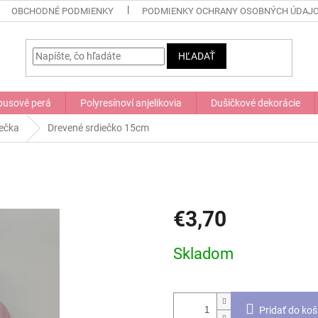
OBCHODNÉ PODMIENKY
PODMIENKY OCHRANY OSOBNÝCH ÚDAJ
HĽADAŤ
usové perá
Polyresínoví anjelikovia
Dušičkové dekorácie
iečka
Drevené srdiečko 15cm
€3,70
Jednotková
Skladom
cena:
Pridať do koš