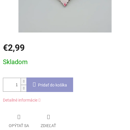
€2,99
Jednotková
Skladom
cena:
Pridať do košíka
Detailné informácie
OPÝTAŤ SA
ZDIEĽAŤ