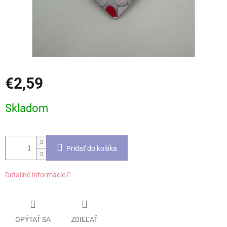
€2,59
Jednotková
Skladom
cena:
Pridať do košíka
Detailné informácie
OPÝTAŤ SA
ZDIEĽAŤ