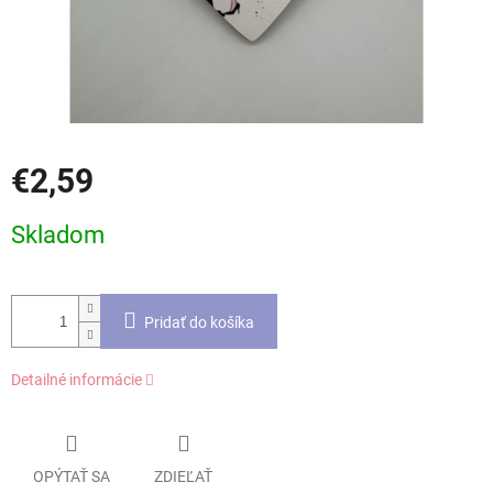
€2,59
Jednotková
Skladom
cena:
Pridať do košíka
Detailné informácie
OPÝTAŤ SA
ZDIEĽAŤ