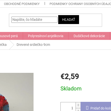
OBCHODNÉ PODMIENKY
PODMIENKY OCHRANY OSOBNÝCH ÚDAJ
HĽADAŤ
usové perá
Polyresínoví anjelikovia
Dušičkové dekorácie
iečka
Drevené srdiečko 9cm
€2,59
Jednotková
Skladom
cena:
Pridať do koš