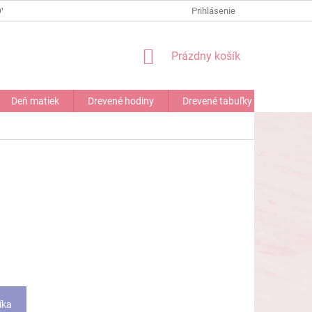
OV
DOPRAVA A PLATBA
REKLAMAČNÝ PORIADOK
Prihlásenie
NÁKUPNÝ
Prázdny košík
KOŠÍK
Deň matiek
Drevené hodiny
Drevené tabuľky s nápisom
íka