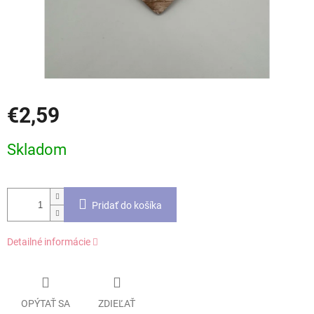
€2,59
Jednotková
Skladom
cena:
Pridať do košíka
Detailné informácie
OPÝTAŤ SA
ZDIEĽAŤ