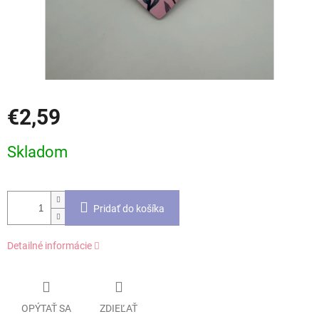
€2,59
Jednotková
Skladom
cena:
Pridať do košíka
Detailné informácie
OPÝTAŤ SA
ZDIEĽAŤ