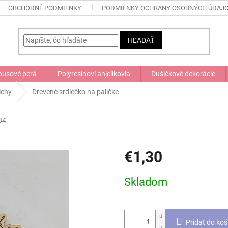
OBCHODNÉ PODMIENKY
PODMIENKY OCHRANY OSOBNÝCH ÚDAJ
HĽADAŤ
usové perá
Polyresínoví anjelikovia
Dušičkové dekorácie
ichy
Drevené srdiečko na paličke
84
€1,30
Jednotková
Skladom
cena:
Pridať do koš