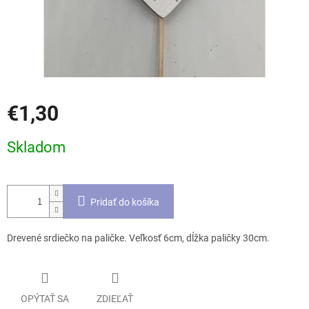
€1,30
Jednotková
Skladom
cena:
Pridať do košíka
Drevené srdiečko na paličke. Veľkosť 6cm, dĺžka paličky 30cm.
OPÝTAŤ SA
ZDIEĽAŤ