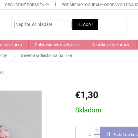
OBCHODNÉ PODMIENKY
PODMIENKY OCHRANY OSOBNÝCH ÚDAJ
HĽADAŤ
usové perá
Polyresínoví anjelikovia
Dušičkové dekorácie
ichy
Drevené srdiečko na paličke
65
€1,30
Jednotková
Skladom
cena:
Pridať do koš