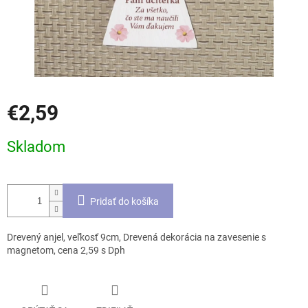
€2,59
Jednotková
Skladom
cena:
Pridať do košíka
Drevený anjel, veľkosť 9cm, Drevená dekorácia na zavesenie s
magnetom, cena 2,59 s Dph