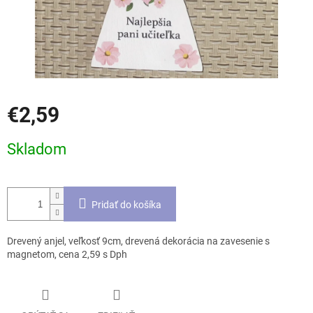
€2,59
Jednotková
Skladom
cena:
Pridať do košíka
Drevený anjel, veľkosť 9cm, drevená dekorácia na zavesenie s
magnetom, cena 2,59 s Dph