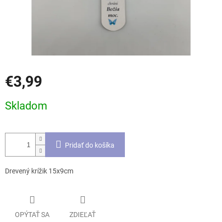
€3,99
Jednotková
Skladom
cena:
Pridať do košíka
Drevený krížik 15x9cm
OPÝTAŤ SA
ZDIEĽAŤ