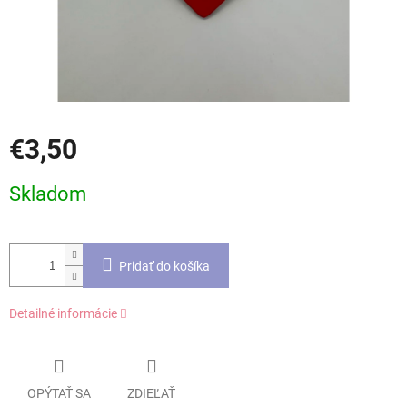
€3,50
Jednotková
Skladom
cena:
Pridať do košíka
Detailné informácie
OPÝTAŤ SA
ZDIEĽAŤ