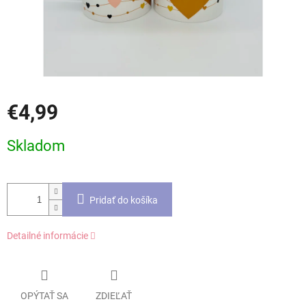
€4,99
Jednotková
Skladom
cena:
Pridať do košíka
Detailné informácie
OPÝTAŤ SA
ZDIEĽAŤ