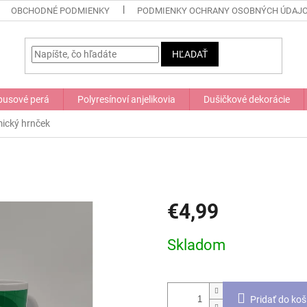
OBCHODNÉ PODMIENKY
PODMIENKY OCHRANY OSOBNÝCH ÚDAJ
HĽADAŤ
usové perá
Polyresínoví anjelikovia
Dušičkové dekorácie
ický hrnček
€4,99
Jednotková
Skladom
cena:
Pridať do koš