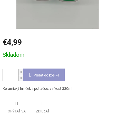
€4,99
Jednotková
Skladom
cena:
Pridať do košíka
Keramický hrnček s potlačou, veľkosť 330ml
OPÝTAŤ SA
ZDIEĽAŤ