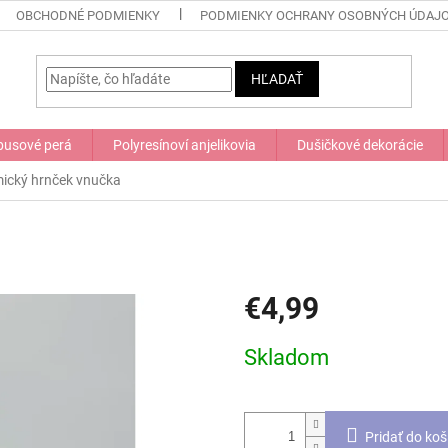
OBCHODNÉ PODMIENKY
PODMIENKY OCHRANY OSOBNÝCH ÚDAJ
HĽADAŤ
usové perá
Polyresínoví anjelikovia
Dušičkové dekorácie
ický hrnček
vnučka
€4,99
Jednotková
Skladom
cena:
Pridať do koš