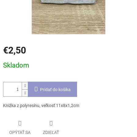
€2,50
Jednotková
Skladom
cena:
Pridať do košíka
Knižka z polyresínu, veľkosť 11x8x1,2cm
OPÝTAŤ SA
ZDIEĽAŤ