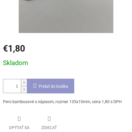
€1,80
Jednotková
Skladom
cena:
Pridať do košíka
Pero bambusové s nápisom, rozmer 135x10mm, cena 1,80 s DPH
OPÝTAŤ SA
ZDIEĽAŤ