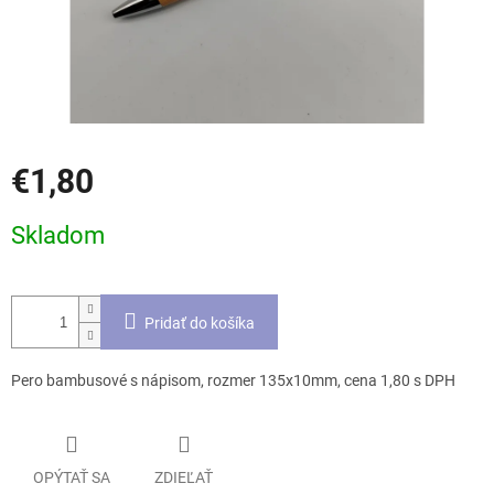
€1,80
Jednotková
Skladom
cena:
Pridať do košíka
Pero bambusové s nápisom, rozmer 135x10mm, cena 1,80 s DPH
OPÝTAŤ SA
ZDIEĽAŤ