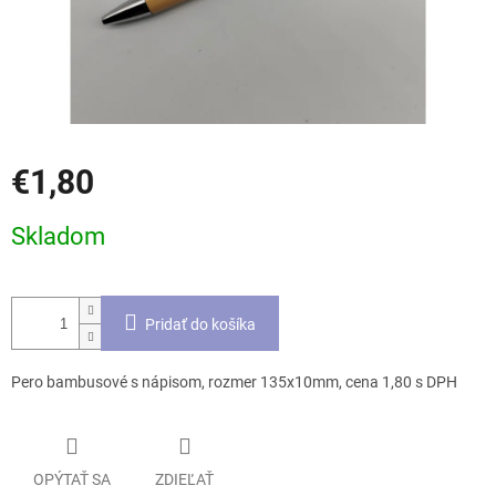
€1,80
Jednotková
Skladom
cena:
Pridať do košíka
Pero bambusové s nápisom, rozmer 135x10mm, cena 1,80 s DPH
OPÝTAŤ SA
ZDIEĽAŤ