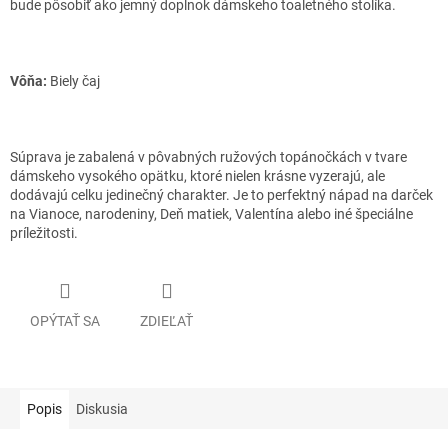
bude pôsobiť ako jemný doplnok dámskeho toaletného stolíka.
Vôňa:
Biely čaj
Súprava je zabalená v pôvabných ružových topánočkách v tvare
dámskeho vysokého opätku, ktoré nielen krásne vyzerajú, ale
dodávajú celku jedinečný charakter. Je to perfektný nápad na darček
na Vianoce, narodeniny, Deň matiek, Valentína alebo iné špeciálne
príležitosti.
OPÝTAŤ SA
ZDIEĽAŤ
Popis
Diskusia