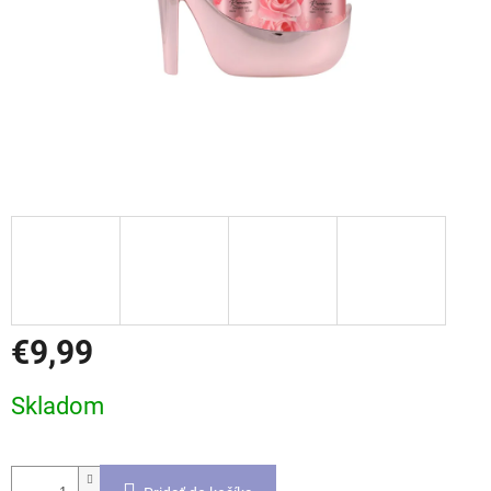
€9,99
Jednotková
Skladom
cena: