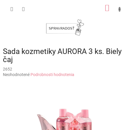
Prejsť
NÁKU
na
obsah
KOŠÍK
Sada kozmetiky AURORA 3 ks. Biely
čaj
2652
Priemerné
Neohodnotené
Podrobnosti hodnotenia
hodnotenie
produktu
je
0,0
z
5
hviezdičiek.