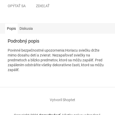
OPÝTAŤ SA
ZDIEĽAŤ
Popis
Diskusia
Podrobný popis
Povinné bezpečnostné upozornenia:Horiacu sviečku držte
mimo dosahu detí a zvierat. Nezapaľovať sviečky na
predmetoch a blízko predmetov, ktoré sa môžu zapáliť. Pred
zapálením odstráňte všetky dekoratívne časti, ktoré sa môžu
zapáliť.
Z
á
Vytvoril Shoptet
p
ä
t