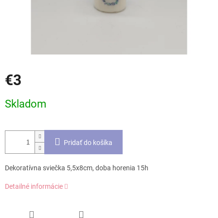
€3
Jednotková
Skladom
cena:
Pridať do košíka
Dekoratívna sviečka 5,5x8cm, doba horenia 15h
Detailné informácie