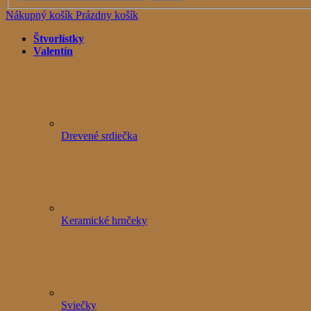
Nákupný košík
Prázdny košík
Štvorlístky
Valentín
Drevené srdiečka
Keramické hrnčeky
Sviečky