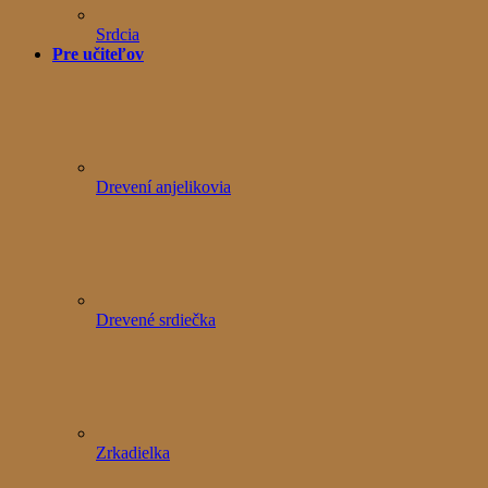
Srdcia
Pre učiteľov
Drevení anjelikovia
Drevené srdiečka
Zrkadielka