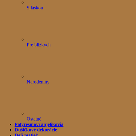
S láskou
Pre blízkych
Narodeniny
Ostatné
Polyresínoví anjelikovia
Dušičkové dekorácie
Deň matiek