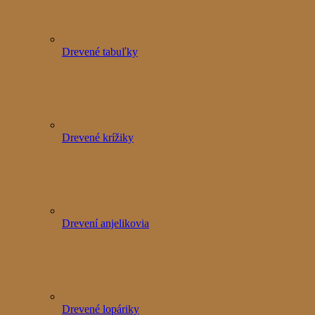
Drevené tabuľky
Drevené krížiky
Drevení anjelikovia
Drevené lopáriky