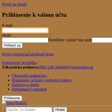
Prejsť na obsah
Prihlásenie k vášmu účtu
E-mail
Heslo
Nemôžete vyplniť toto pole
Prihlásiť sa
Nová registrácia
Zabudnuté heslo
Pokračovať do košíka
Zákaznícka podpora:
0905 248 264
info@spravradost.sk
Obchodné podmienky
Podmienky ochrany osobných údajov
Doprava a platba
Reklamačný poriadok
Prihlásenie
Hľadať