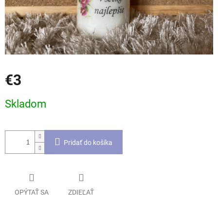
€3
Jednotková
Skladom
cena:
Pridať do košíka
OPÝTAŤ SA
ZDIEĽAŤ