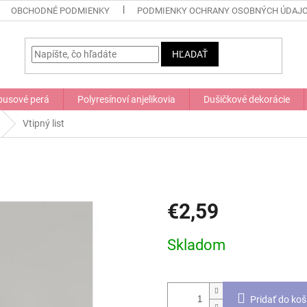
OBCHODNÉ PODMIENKY
PODMIENKY OCHRANY OSOBNÝCH ÚDAJ
HĽADAŤ
usové perá
Polyresínoví anjelikovia
Dušičkové dekorácie
Vtipný list
€2,59
Jednotková
Skladom
cena:
Pridať do koš