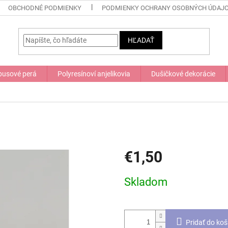
OBCHODNÉ PODMIENKY
PODMIENKY OCHRANY OSOBNÝCH ÚDAJ
HĽADAŤ
usové perá
Polyresínoví anjelikovia
Dušičkové dekorácie
€1,50
Jednotková
Skladom
cena:
Pridať do koš