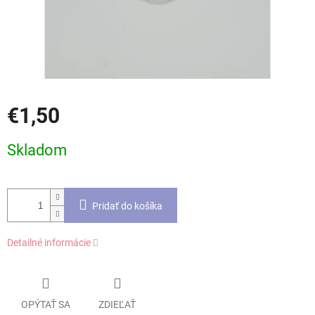
€1,50
Jednotková
Skladom
cena:
Pridať do košíka
Detailné informácie
OPÝTAŤ SA
ZDIEĽAŤ