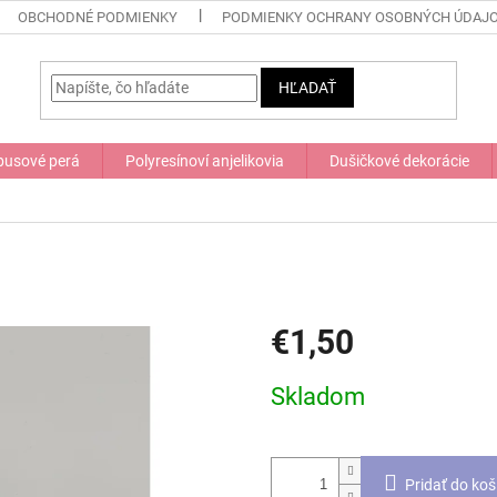
OBCHODNÉ PODMIENKY
PODMIENKY OCHRANY OSOBNÝCH ÚDAJ
HĽADAŤ
usové perá
Polyresínoví anjelikovia
Dušičkové dekorácie
€1,50
Jednotková
Skladom
cena:
Pridať do koš