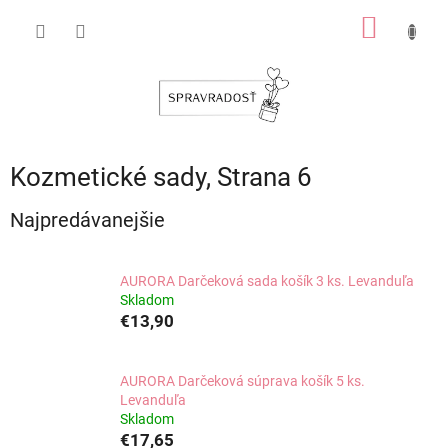
Prejsť
NÁKU
na
obsah
KOŠÍK
Kozmetické sady
, Strana 6
Najpredávanejšie
AURORA Darčeková sada košík 3 ks. Levanduľa
Skladom
€13,90
AURORA Darčeková súprava košík 5 ks.
Levanduľa
Skladom
€17,65