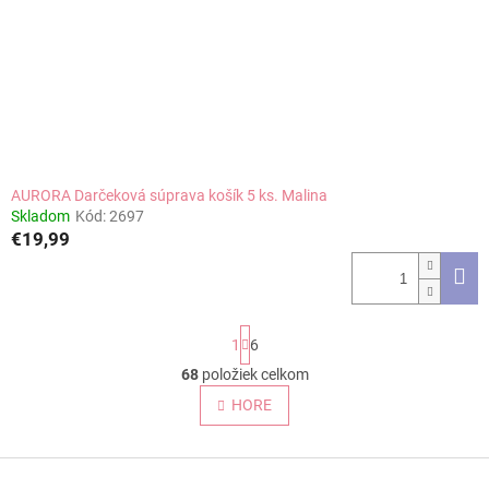
AURORA Darčeková súprava košík 5 ks. Malina
Skladom
Kód:
2697
€19,99
S
1
6
t
r
68
položiek celkom
O
á
v
HORE
n
l
k
o
á
v
Z
d
a
a