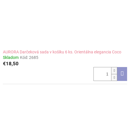
o
o
d
v
u
k
t
o
v
AURORA Darčeková sada v košíku 6 ks. Orientálna elegancia Coco
Skladom
Kód:
2685
€18,50